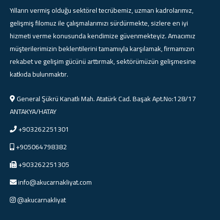
Yılların vermiş olduğu sektörel tecrübemiz, uzman kadrolarımız,
gelişmiş filomuz ile çalışmalarımızı sürdürmekte, sizlere en iyi
hizmeti verme konusunda kendimize güvenmekteyiz. Amacımız
müşterilerimizin beklentilerini tamamıyla karşılamak, firmamızın
rekabet ve gelişim gücünü arttırmak, sektörümüzün gelişmesine
katkıda bulunmaktır.
General Şükrü Kanatlı Mah. Atatürk Cad. Başak Apt.No:128/17
ANTAKYA/HATAY
+903262251301
+905064798382
+903262251305
info@akucarnakliyat.com
@akucarnakliyat